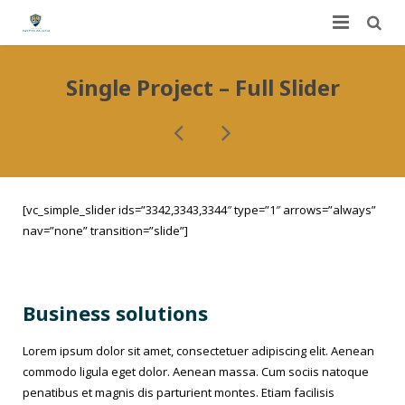
Home
Single Project – Full Slider
About Us
Services
FAQ
Worker’s Compensation
[vc_simple_slider ids=”3342,3343,3344″ type=”1″ arrows=”always”
Contact Us
nav=”none” transition=”slide”]
Auto Accidents
Dashboard
Personal Injury
Business solutions
DUI
Dog Bites
Lorem ipsum dolor sit amet, consectetuer adipiscing elit. Aenean
Slip and Fall
commodo ligula eget dolor. Aenean massa. Cum sociis natoque
penatibus et magnis dis parturient montes. Etiam facilisis
Construction Site Accidents