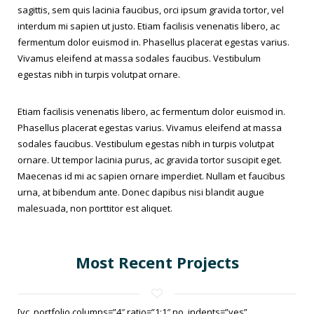
sagittis, sem quis lacinia faucibus, orci ipsum gravida tortor, vel
interdum mi sapien ut justo. Etiam facilisis venenatis libero, ac
fermentum dolor euismod in. Phasellus placerat egestas varius.
Vivamus eleifend at massa sodales faucibus. Vestibulum
egestas nibh in turpis volutpat ornare.
Etiam facilisis venenatis libero, ac fermentum dolor euismod in.
Phasellus placerat egestas varius. Vivamus eleifend at massa
sodales faucibus. Vestibulum egestas nibh in turpis volutpat
ornare. Ut tempor lacinia purus, ac gravida tortor suscipit eget.
Maecenas id mi ac sapien ornare imperdiet. Nullam et faucibus
urna, at bibendum ante. Donec dapibus nisi blandit augue
malesuada, non porttitor est aliquet.
Most Recent Projects
[vc_portfolio columns=”4″ ratio=”1:1″ no_indents=”yes”